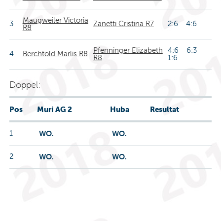
Maugweiler Victoria
3
Zanetti Cristina R7
2:6 4:6
R8
Pfenninger Elizabeth
4:6 6:3
4
Berchtold Marlis R8
R8
1:6
Doppel:
Pos
Muri AG 2
Huba
Resultat
1
WO.
WO.
2
WO.
WO.