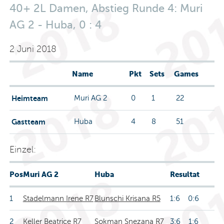
40+ 2L Damen, Abstieg Runde 4: Muri
AG 2 - Huba, 0 : 4
2 Juni 2018
Name
Pkt
Sets
Games
Heimteam
Muri AG 2
0
1
22
Gastteam
Huba
4
8
51
Einzel:
Pos
Muri AG 2
Huba
Resultat
1
Stadelmann Irene R7
Blunschi Krisana R5
1:6 0:6
2
Keller Beatrice R7
Sokman Snezana R7
3:6 1:6