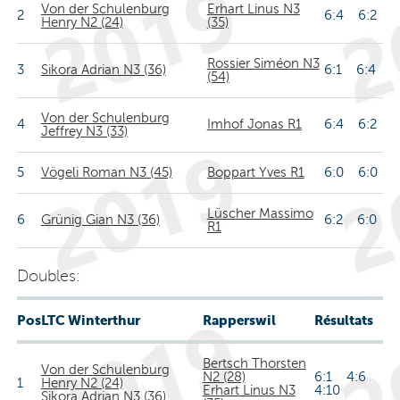
Von der Schulenburg
Erhart Linus N3
2
6:4 6:2
Henry N2 (24)
(35)
Rossier Siméon N3
3
Sikora Adrian N3 (36)
6:1 6:4
(54)
Von der Schulenburg
4
Imhof Jonas R1
6:4 6:2
Jeffrey N3 (33)
5
Vögeli Roman N3 (45)
Boppart Yves R1
6:0 6:0
Lüscher Massimo
6
Grünig Gian N3 (36)
6:2 6:0
R1
Doubles:
Pos
LTC Winterthur
Rapperswil
Résultats
Bertsch Thorsten
Von der Schulenburg
N2 (28)
6:1 4:6
1
Henry N2 (24)
Erhart Linus N3
4:10
Sikora Adrian N3 (36)