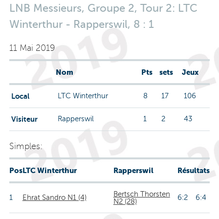
LNB Messieurs, Groupe 2, Tour 2: LTC
Winterthur - Rapperswil, 8 : 1
11 Mai 2019
Nom
Pts
sets
Jeux
Local
LTC Winterthur
8
17
106
Visiteur
Rapperswil
1
2
43
Simples:
Pos
LTC Winterthur
Rapperswil
Résultats
Bertsch Thorsten
1
Ehrat Sandro N1 (4)
6:2 6:4
N2 (28)