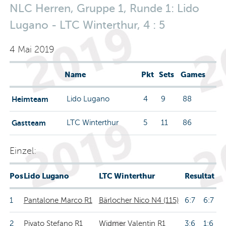
NLC Herren, Gruppe 1, Runde 1: Lido
Lugano - LTC Winterthur, 4 : 5
4 Mai 2019
Name
Pkt
Sets
Games
Heimteam
Lido Lugano
4
9
88
Gastteam
LTC Winterthur
5
11
86
Einzel:
Pos
Lido Lugano
LTC Winterthur
Resultat
1
Pantalone Marco R1
Bärlocher Nico N4 (115)
6:7 6:7
2
Pivato Stefano R1
Widmer Valentin R1
3:6 1:6