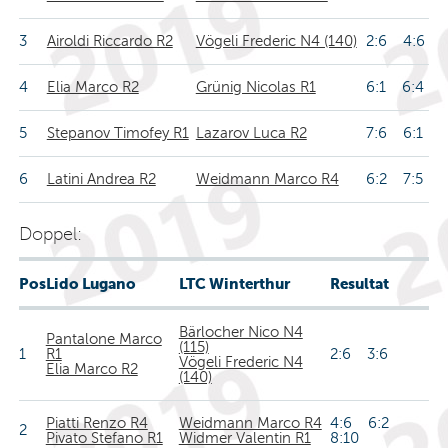
3
Airoldi Riccardo R2
Vögeli Frederic N4 (140)
2:6 4:6
4
Elia Marco R2
Grünig Nicolas R1
6:1 6:4
5
Stepanov Timofey R1
Lazarov Luca R2
7:6 6:1
6
Latini Andrea R2
Weidmann Marco R4
6:2 7:5
Doppel:
Pos
Lido Lugano
LTC Winterthur
Resultat
Bärlocher Nico N4
Pantalone Marco
(115)
1
R1
2:6 3:6
Vögeli Frederic N4
Elia Marco R2
(140)
Piatti Renzo R4
Weidmann Marco R4
4:6 6:2
2
Pivato Stefano R1
Widmer Valentin R1
8:10