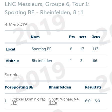
LNC Messieurs, Groupe 6, Tour 1:
Sporting BE - Rheinfelden, 8 : 1
4 Mai 2019
Nom
Pts
sets
Jeux
Local
Sporting BE
8
17
113
Visiteur
Rheinfelden
1
3
66
Simples:
Pos
Sporting BE
Rheinfelden
Résultats
Stricker Dominic N2
Chott Michael N4
1
6:0 6:0
(17)
(120)