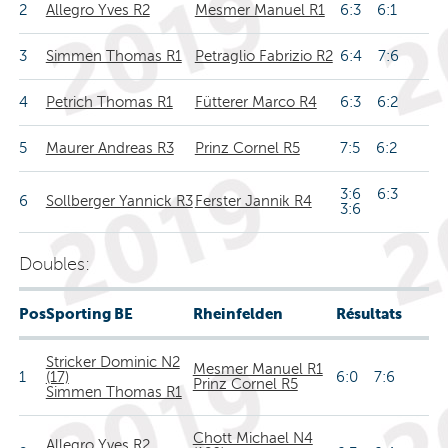
2
Allegro Yves R2
Mesmer Manuel R1
6:3 6:1
3
Simmen Thomas R1
Petraglio Fabrizio R2
6:4 7:6
4
Petrich Thomas R1
Fütterer Marco R4
6:3 6:2
5
Maurer Andreas R3
Prinz Cornel R5
7:5 6:2
3:6 6:3
6
Sollberger Yannick R3
Ferster Jannik R4
3:6
Doubles:
Pos
Sporting BE
Rheinfelden
Résultats
Stricker Dominic N2
Mesmer Manuel R1
1
(17)
6:0 7:6
Prinz Cornel R5
Simmen Thomas R1
Chott Michael N4
Allegro Yves R2