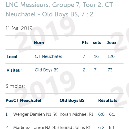
LNC Messieurs, Groupe 7, Tour 2: CT
Neuchâtel - Old Boys BS, 7 : 2
11 Mai 2019
Nom
Pts
sets
Jeux
Local
CT Neuchâtel
7
16
120
Visiteur
Old Boys BS
2
7
73
Simples:
Pos
CT Neuchâtel
Old Boys BS
Résultats
1
Wenger Damien N1 (9)
Koran Michael R1
6:0 6:1
2
Martinez Louroi N3 (45)
Ingold Julius R1
6:2 6:1