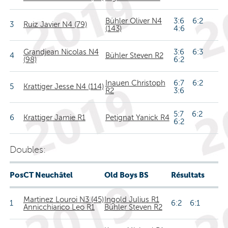
Bühler Oliver N4
3:6 6:2
3
Ruiz Javier N4 (79)
(143)
4:6
Grandjean Nicolas N4
3:6 6:3
4
Bühler Steven R2
(98)
6:2
Inauen Christoph
6:7 6:2
5
Krattiger Jesse N4 (114)
R2
3:6
5:7 6:2
6
Krattiger Jamie R1
Petignat Yanick R4
6:2
Doubles:
Pos
CT Neuchâtel
Old Boys BS
Résultats
Martinez Louroi N3 (45)
Ingold Julius R1
1
6:2 6:1
Annicchiarico Leo R1
Bühler Steven R2