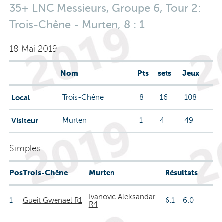
35+ LNC Messieurs, Groupe 6, Tour 2:
Trois-Chêne - Murten, 8 : 1
18 Mai 2019
Nom
Pts
sets
Jeux
Local
Trois-Chêne
8
16
108
Visiteur
Murten
1
4
49
Simples:
Pos
Trois-Chêne
Murten
Résultats
Ivanovic Aleksandar
1
Gueit Gwenael R1
6:1 6:0
R4