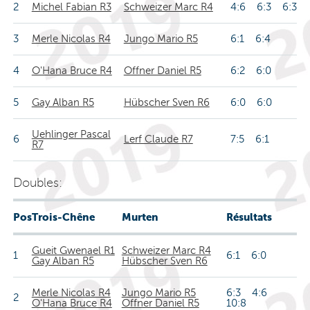
2
Michel Fabian R3
Schweizer Marc R4
4:6 6:3 6:3
3
Merle Nicolas R4
Jungo Mario R5
6:1 6:4
4
O'Hana Bruce R4
Offner Daniel R5
6:2 6:0
5
Gay Alban R5
Hübscher Sven R6
6:0 6:0
Uehlinger Pascal
6
Lerf Claude R7
7:5 6:1
R7
Doubles:
Pos
Trois-Chêne
Murten
Résultats
Gueit Gwenael R1
Schweizer Marc R4
1
6:1 6:0
Gay Alban R5
Hübscher Sven R6
Merle Nicolas R4
Jungo Mario R5
6:3 4:6
2
O'Hana Bruce R4
Offner Daniel R5
10:8