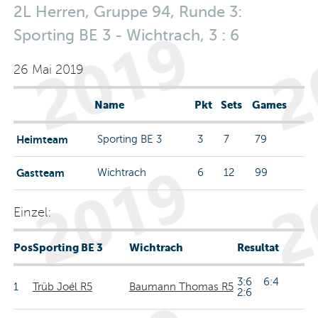
2L Herren, Gruppe 94, Runde 3:
Sporting BE 3 - Wichtrach, 3 : 6
26 Mai 2019
Name
Pkt
Sets
Games
Heimteam
Sporting BE 3
3
7
79
Gastteam
Wichtrach
6
12
99
Einzel:
Pos
Sporting BE 3
Wichtrach
Resultat
3:6 6:4
1
Trüb Joél R5
Baumann Thomas R5
2:6