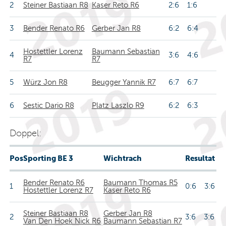
2
Steiner Bastiaan R8
Kaser Reto R6
2:6 1:6
3
Bender Renato R6
Gerber Jan R8
6:2 6:4
Hostettler Lorenz
Baumann Sebastian
4
3:6 4:6
R7
R7
5
Würz Jon R8
Beugger Yannik R7
6:7 6:7
6
Sestic Dario R8
Platz Laszlo R9
6:2 6:3
Doppel:
Pos
Sporting BE 3
Wichtrach
Resultat
Bender Renato R6
Baumann Thomas R5
1
0:6 3:6
Hostettler Lorenz R7
Kaser Reto R6
Steiner Bastiaan R8
Gerber Jan R8
2
3:6 3:6
Van Den Hoek Nick R6
Baumann Sebastian R7