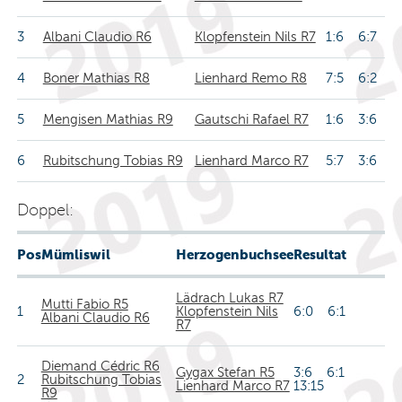
3
Albani Claudio R6
Klopfenstein Nils R7
1:6 6:7
4
Boner Mathias R8
Lienhard Remo R8
7:5 6:2
5
Mengisen Mathias R9
Gautschi Rafael R7
1:6 3:6
6
Rubitschung Tobias R9
Lienhard Marco R7
5:7 3:6
Doppel:
Pos
Mümliswil
Herzogenbuchsee
Resultat
Lädrach Lukas R7
Mutti Fabio R5
1
Klopfenstein Nils
6:0 6:1
Albani Claudio R6
R7
Diemand Cédric R6
Gygax Stefan R5
3:6 6:1
2
Rubitschung Tobias
Lienhard Marco R7
13:15
R9