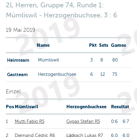
2L Herren, Gruppe 74, Runde 1:
Mümliswil - Herzogenbuchsee, 3 : 6
19 Mai 2019
Name
Pkt
Sets
Games
Heimteam
Mümliswil
3
8
80
Gastteam
Herzogenbuchsee
6
12
75
Einzel:
Pos
Mümliswil
Herzogenbuchsee
Resultat
1
Mutti Fabio R5
Gygax Stefan R5
0:6 6:7
2
Diemand Cédric R6
Lädrach Lukas R7
6:0 6:0