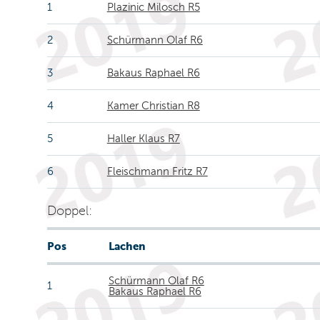
1
Plazinic Milosch R5
2
Schürmann Olaf R6
3
Bakaus Raphael R6
4
Kamer Christian R8
5
Haller Klaus R7
6
Fleischmann Fritz R7
Doppel:
Pos
Lachen
Schürmann Olaf R6
1
Bakaus Raphael R6