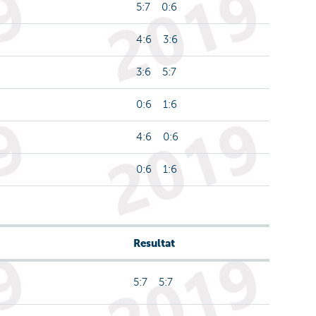
5:7 0:6
4:6 3:6
3:6 5:7
0:6 1:6
4:6 0:6
0:6 1:6
Resultat
5:7 5:7