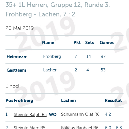
35+ 1L Herren, Gruppe 12, Runde 3:
Frohberg - Lachen, 7 : 2
26 Mai 2019
Name
Pkt
Sets
Games
Heimteam
Frohberg
7
14
97
Gastteam
Lachen
2
4
53
Einzel:
Pos
Frohberg
Lachen
Resultat
1
WO.
Schürmann Olaf R6
4:2
Steimle Ralph R5
2
Steimle Marc R5
Bakaus Raphael R6
6:0 6:3