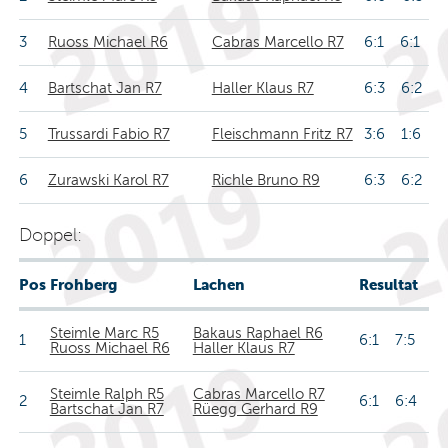
3
Ruoss Michael R6
Cabras Marcello R7
6:1 6:1
4
Bartschat Jan R7
Haller Klaus R7
6:3 6:2
5
Trussardi Fabio R7
Fleischmann Fritz R7
3:6 1:6
6
Zurawski Karol R7
Richle Bruno R9
6:3 6:2
Doppel:
Pos
Frohberg
Lachen
Resultat
Steimle Marc R5
Bakaus Raphael R6
1
6:1 7:5
Ruoss Michael R6
Haller Klaus R7
Steimle Ralph R5
Cabras Marcello R7
2
6:1 6:4
Bartschat Jan R7
Rüegg Gerhard R9