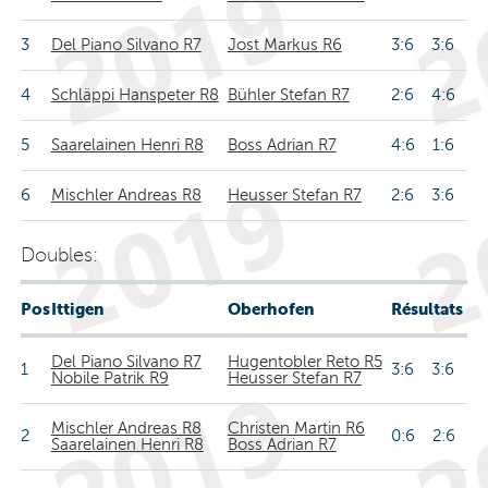
3
Del Piano Silvano R7
Jost Markus R6
3:6 3:6
4
Schläppi Hanspeter R8
Bühler Stefan R7
2:6 4:6
5
Saarelainen Henri R8
Boss Adrian R7
4:6 1:6
6
Mischler Andreas R8
Heusser Stefan R7
2:6 3:6
Doubles:
Pos
Ittigen
Oberhofen
Résultats
Del Piano Silvano R7
Hugentobler Reto R5
1
3:6 3:6
Nobile Patrik R9
Heusser Stefan R7
Mischler Andreas R8
Christen Martin R6
2
0:6 2:6
Saarelainen Henri R8
Boss Adrian R7