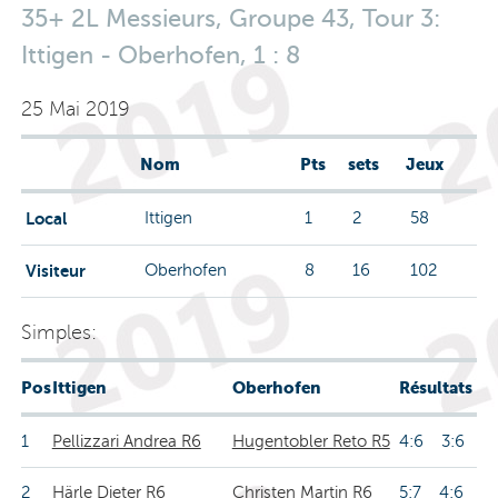
35+ 2L Messieurs, Groupe 43, Tour 3:
Ittigen - Oberhofen, 1 : 8
25 Mai 2019
Nom
Pts
sets
Jeux
Local
Ittigen
1
2
58
Visiteur
Oberhofen
8
16
102
Simples:
Pos
Ittigen
Oberhofen
Résultats
1
Pellizzari Andrea R6
Hugentobler Reto R5
4:6 3:6
2
Härle Dieter R6
Christen Martin R6
5:7 4:6