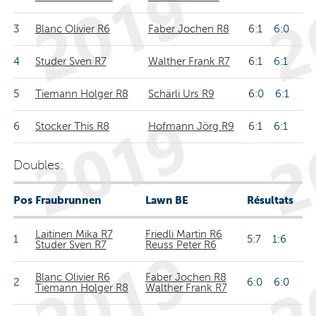
3
Blanc Olivier R6
Faber Jochen R8
6:1 6:0
4
Studer Sven R7
Walther Frank R7
6:1 6:1
5
Tiemann Holger R8
Schärli Urs R9
6:0 6:1
6
Stocker This R8
Hofmann Jörg R9
6:1 6:1
Doubles:
Pos
Fraubrunnen
Lawn BE
Résultats
Laitinen Mika R7
Friedli Martin R6
1
5:7 1:6
Studer Sven R7
Reuss Peter R6
Blanc Olivier R6
Faber Jochen R8
2
6:0 6:0
Tiemann Holger R8
Walther Frank R7