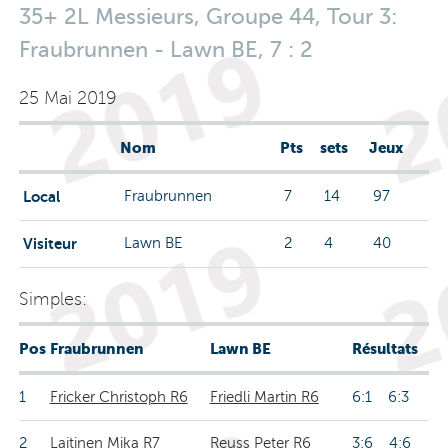
35+ 2L Messieurs, Groupe 44, Tour 3:
Fraubrunnen - Lawn BE, 7 : 2
25 Mai 2019
Nom
Pts
sets
Jeux
Local
Fraubrunnen
7
14
97
Visiteur
Lawn BE
2
4
40
Simples:
Pos
Fraubrunnen
Lawn BE
Résultats
1
Fricker Christoph R6
Friedli Martin R6
6:1 6:3
2
Laitinen Mika R7
Reuss Peter R6
3:6 4:6