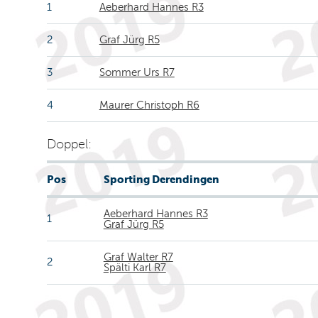
1
Aeberhard Hannes R3
2
Graf Jürg R5
3
Sommer Urs R7
4
Maurer Christoph R6
Doppel:
Pos
Sporting Derendingen
Aeberhard Hannes R3
1
Graf Jürg R5
Graf Walter R7
2
Spälti Karl R7