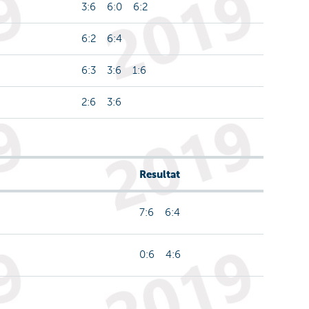
3:6 6:0 6:2
6:2 6:4
6:3 3:6 1:6
2:6 3:6
Resultat
7:6 6:4
0:6 4:6