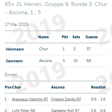
65+ 2L Herren, Gruppe 9, Runde 3: Chur
- Ascona, 1 : 5
17 Mai 2019
Name
Pkt
Sets
Games
Heimteam
Chur
1
2
37
Gastteam
Ascona
5
10
68
Einzel:
Pos
Chur
Ascona
Resultat
1
Arpagaus Valentin R7
Frigerio Danilo R7
0:6 1:6
2
Lüftl Peter R8
Zängerle Rolf R7
2:6 0:6