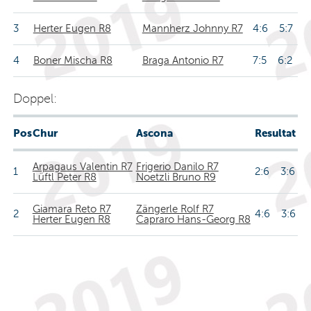
3
Herter Eugen R8
Mannherz Johnny R7
4:6 5:7
4
Boner Mischa R8
Braga Antonio R7
7:5 6:2
Doppel:
Pos
Chur
Ascona
Resultat
Arpagaus Valentin R7
Frigerio Danilo R7
1
2:6 3:6
Lüftl Peter R8
Noetzli Bruno R9
Giamara Reto R7
Zängerle Rolf R7
2
4:6 3:6
Herter Eugen R8
Capraro Hans-Georg R8