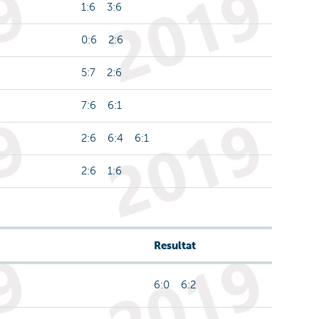
1:6 3:6
0:6 2:6
5:7 2:6
7:6 6:1
2:6 6:4 6:1
2:6 1:6
Resultat
6:0 6:2