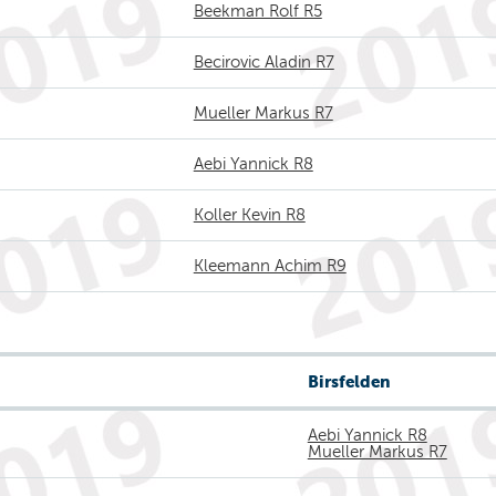
Beekman Rolf R5
Becirovic Aladin R7
Mueller Markus R7
Aebi Yannick R8
Koller Kevin R8
Kleemann Achim R9
Birsfelden
Aebi Yannick R8
Mueller Markus R7