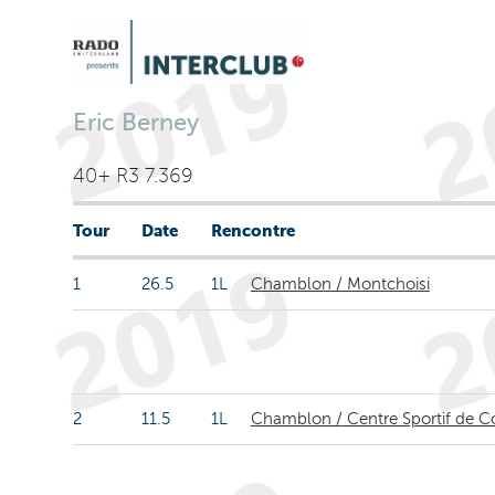
Eric Berney
40+ R3 7.369
Tour
Date
Rencontre
1
26.5
1L
Chamblon / Montchoisi
2
11.5
1L
Chamblon / Centre Sportif de C