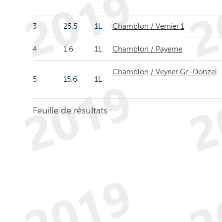
3
25.5
1L
Chamblon / Vernier 1
4
1.6
1L
Chamblon / Payerne
Chamblon / Veyrier Gr.-Donzel
5
15.6
1L
Feuille de résultats