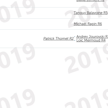
Tanguy Balavoine R5
Michaël Rapin R6
-
Andrey Jourovski R
Patrick Thomet R2
-
Loïc Mermoud R4