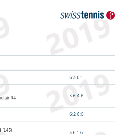
6:3 6:1
3:6 4:6
clair R4
6:2 6:0
 (145)
3:6 1:6