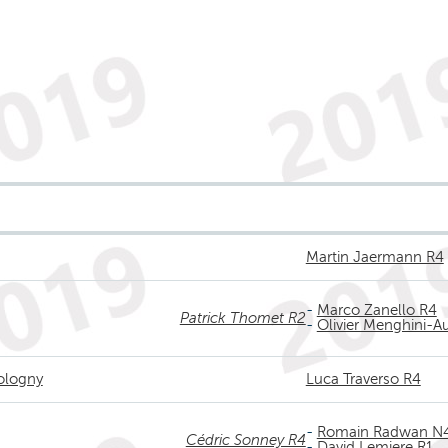
Martin Jaermann R4
-
Marco Zanello R4
Patrick Thomet R2
-
Olivier Menghini-Au
ologny
Luca Traverso R4
-
Romain Radwan N4
Cédric Sonney R4
-
David Lemiere R1