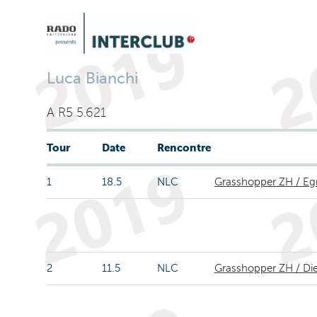
Luca Bianchi
A R5 5.621
Tour
Date
Rencontre
1
18.5
NLC
Grasshopper ZH / E
2
11.5
NLC
Grasshopper ZH / Die