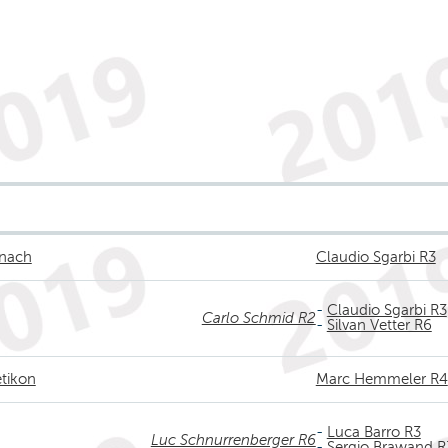
gnach
Claudio Sgarbi R3
-
Claudio Sgarbi R3
Carlo Schmid R2
-
Silvan Vetter R6
tikon
Marc Hemmeler R4
-
Luca Barro R3
Luc Schnurrenberger R6
-
Sergio Brawand R