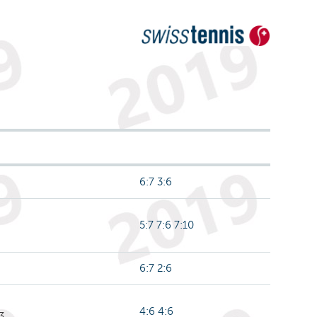
6:7 3:6
5:7 7:6 7:10
6:7 2:6
4:6 4:6
3