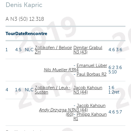
Denis Kapric
A N3 (50) 12.318
Tour
Date
Rencontre
Zollikofen / Belvoir
Dimitar Grabul
1
4.5
NLC
4:6 3:6
ZH
N3 (43)
-
Emanuel Lüber
6:2 3:6
Nils Mueller R3
R4
5:10
-
Paul Borbas R2
Zollikofen / Leuk-
Jacob Kahoun
1:6
4
1.6
NLC
Susten
N3 (44)
1:2ret
-
Jacob Kahoun
Andy Drzyzga N3
N3 (44)
4:6 5:7
(60)
-
Philipp Kahoun
R1