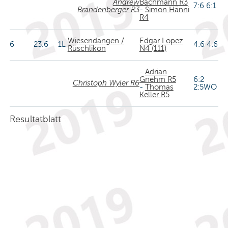
Andrew
Bachmann R3
7:6 6:1
Brandenberger R3
-
Simon Hänni
R4
Wiesendangen /
Edgar Lopez
6
23.6
1L
4:6 4:6
Rüschlikon
N4 (111)
-
Adrian
Gnehm R5
6:2
Christoph Wyler R6
-
Thomas
2:5WO
Keller R5
Resultatblatt