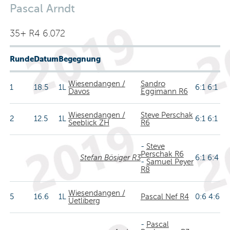
Pascal Arndt
35+ R4 6.072
Runde
Datum
Begegnung
Wiesendangen /
Sandro
1
18.5
1L
6:1 6:1
Davos
Eggimann R6
Wiesendangen /
Steve Perschak
2
12.5
1L
6:1 6:1
Seeblick ZH
R6
-
Steve
Perschak R6
Stefan Bösiger R3
6:1 6:4
-
Samuel Peyer
R8
Wiesendangen /
5
16.6
1L
Pascal Nef R4
0:6 4:6
Uetliberg
-
Pascal