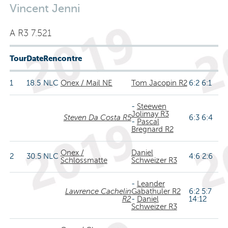
Vincent Jenni
A R3 7.521
Tour
Date
Rencontre
1
18.5
NLC
Onex / Mail NE
Tom Jacopin R2
6:2 6:1
-
Steewen
Jolimay R3
Steven Da Costa R5
6:3 6:4
-
Pascal
Bregnard R2
Onex /
Daniel
2
30.5
NLC
4:6 2:6
Schlossmatte
Schweizer R3
-
Leander
Lawrence Cachelin
Gabathuler R2
6:2 5:7
R2
-
Daniel
14:12
Schweizer R3