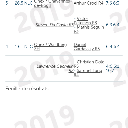
Onex / Chavannes-
3
26.5
NLC
Arthur Croci R4
7:6 6:3
de-Bogis
-
Victor
Peterson R3
Steven Da Costa R5
6:3 6:4
-
Mathis Seguin
R3
Onex / Waidberg
Daniel
4
1.6
NLC
6:4 6:4
ZH
Gardavsky R5
-
Christian Dold
Lawrence Cachelin
R5
4:6 6:1
R2
-
Samuel Lang
10:7
R4
Feuille de résultats