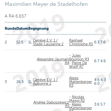
Maximilien Meyer de Stadelhofen
A R4 6.657
Runde
Datum
Begegnung
Genève E.V. 1 /
Raphael
2
12.5
1L
6:3 7:6
Stade-Lausanne 2
Christophe R5
-
Jules
Alexandre Jaumain
Bourgon R3
6:7 4:6
R4
-
Pierre De
Wolff R7
Alexis
Genève E.V. 1 /
4:6 6:3
3
26.5
1L
Mattenberger
Aubonne 2
6:0
R3
-
Nicolas
Maggi R2
Andrea Slaboszewicz
-
Alexis
3:6 5:7
R5
Mattenberger