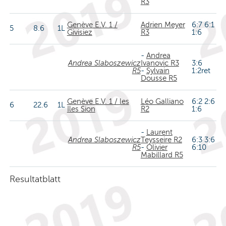
R3
Genève E.V. 1 /
Adrien Meyer
6:7 6:1
5
8.6
1L
Givisiez
R3
1:6
-
Andrea
Andrea Slaboszewicz
Ivanovic R3
3:6
R5
-
Sylvain
1:2ret
Dousse R5
Genève E.V. 1 / les
Léo Galliano
6:2 2:6
6
22.6
1L
Iles Sion
R2
1:6
-
Laurent
Andrea Slaboszewicz
Teysseire R2
6:3 3:6
R5
-
Olivier
6:10
Mabillard R5
Resultatblatt