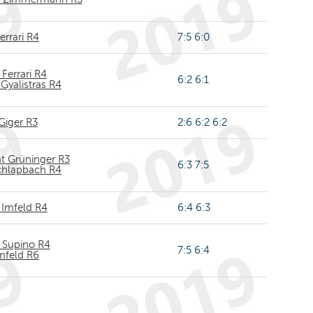
errari R4
7:5 6:0
Ferrari R4
6:2 6:1
 Gyalistras R4
Giger R3
2:6 6:2 6:2
t Grüninger R3
6:3 7:5
chlapbach R4
 Imfeld R4
6:4 6:3
 Supino R4
7:5 6:4
Imfeld R6