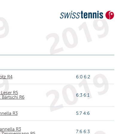
otz R4
6:0 6:2
 Leser R5
6:3 6:1
k Bärtschi R6
nnella R3
5:7 4:6
annella R3
7:6 6:3
n Zimmermann R5