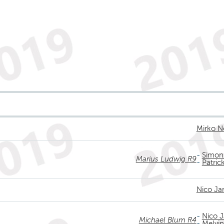
Mirko N
-
Simon
Marius Ludwig R9
-
Patric
Nico Ja
-
Nico J
Michael Blum R4
-
Melvi