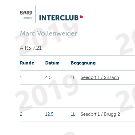
Marc Vollenweider
A R3 7.21
Runde
Datum
Begegnung
1
4.5
1L
Seedorf 1 / Sissach
2
12.5
1L
Seedorf 1 / Brugg 2