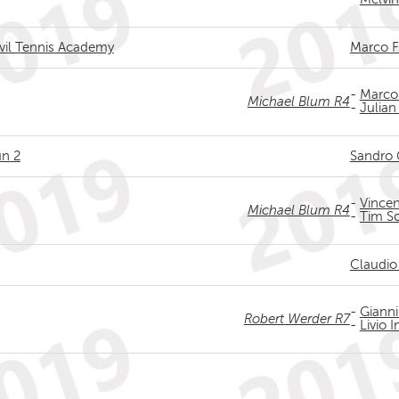
hvil Tennis Academy
Marco F
-
Marco 
Michael Blum R4
-
Julian
un 2
Sandro 
-
Vincen
Michael Blum R4
-
Tim S
Claudio
-
Gianni
Robert Werder R7
-
Livio 