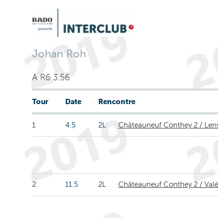
Johan Roh
A R6 3.56
Tour
Date
Rencontre
1
4.5
2L
Châteauneuf Conthey 2 / Len
2
11.5
2L
Châteauneuf Conthey 2 / Valè