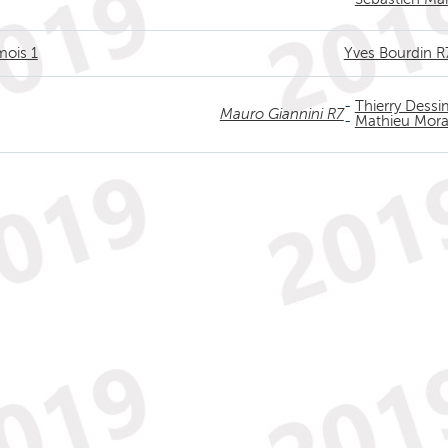
mois 1
Yves Bourdin R
-
Thierry Dess
Mauro Giannini R7
-
Mathieu Mor