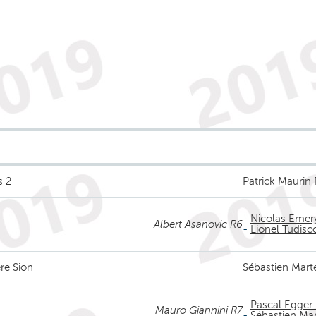
s 2
Patrick Maurin 
-
Nicolas Emer
Albert Asanovic R6
-
Lionel Tudisc
re Sion
Sébastien Mart
-
Pascal Egger
Mauro Giannini R7
-
Sébastien Ma