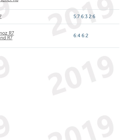
7
5:7 6:3 2:6
imoz R7
6:4 6:2
and R7