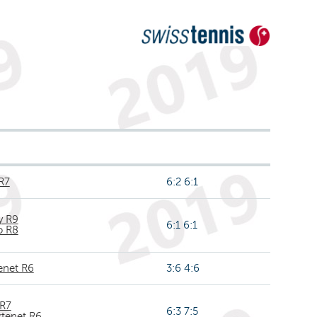
R7
6:2 6:1
y R9
6:1 6:1
o R8
enet R6
3:6 4:6
 R7
6:3 7:5
rtenet R6