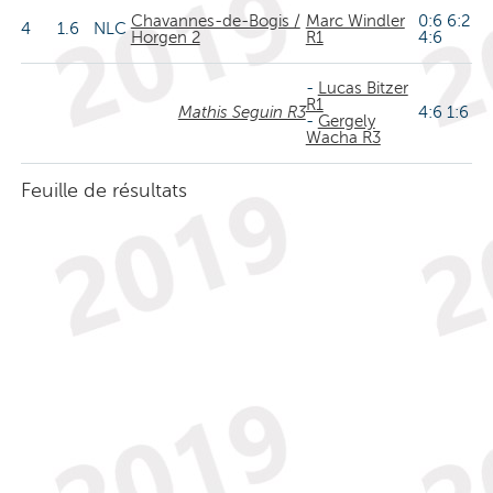
Chavannes-de-Bogis /
Marc Windler
0:6 6:2
4
1.6
NLC
Horgen 2
R1
4:6
-
Lucas Bitzer
R1
Mathis Seguin R3
4:6 1:6
-
Gergely
Wacha R3
Feuille de résultats