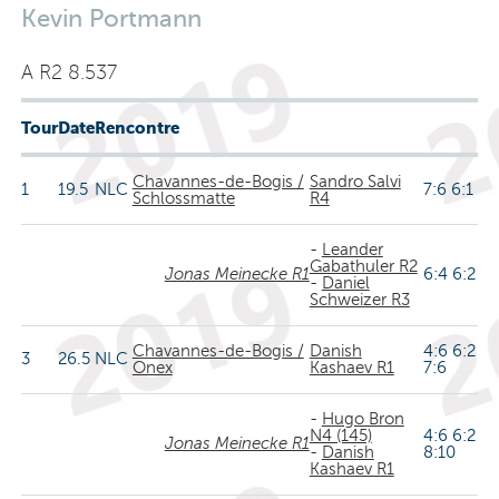
Kevin Portmann
A R2 8.537
Tour
Date
Rencontre
Chavannes-de-Bogis /
Sandro Salvi
1
19.5
NLC
7:6 6:1
Schlossmatte
R4
-
Leander
Gabathuler R2
Jonas Meinecke R1
6:4 6:2
-
Daniel
Schweizer R3
Chavannes-de-Bogis /
Danish
4:6 6:2
3
26.5
NLC
Onex
Kashaev R1
7:6
-
Hugo Bron
N4 (145)
4:6 6:2
Jonas Meinecke R1
-
Danish
8:10
Kashaev R1