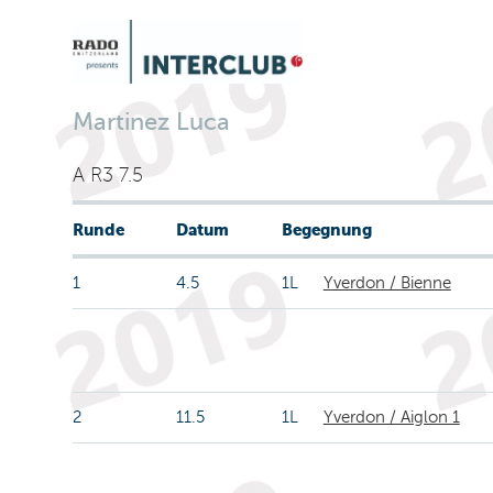
Martinez Luca
A R3 7.5
Runde
Datum
Begegnung
1
4.5
1L
Yverdon / Bienne
2
11.5
1L
Yverdon / Aiglon 1