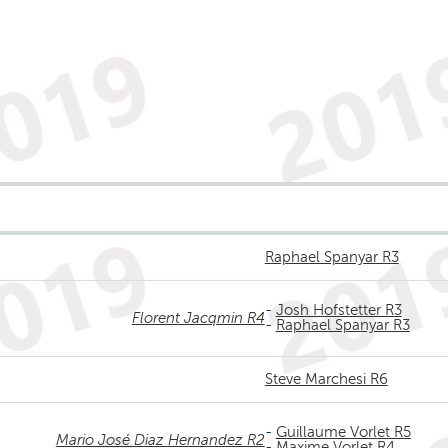
Raphael Spanyar R3
-
Josh Hofstetter R3
Florent Jacqmin R4
-
Raphael Spanyar R3
Steve Marchesi R6
-
Guillaume Vorlet R5
Mario José Diaz Hernandez R2
-
Maxime Vorlet R4