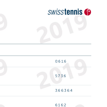
0:6 1:6
5:7 3:6
3:6 6:3 6:4
6:1 6:2