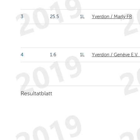
3
25.5
1L
Yverdon / Marly FR
4
1.6
1L
Yverdon / Genève E.V. 
Resultatblatt