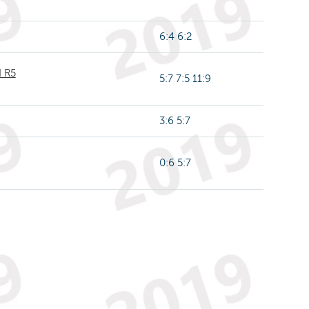
6:4 6:2
d R5
5:7 7:5 11:9
3:6 5:7
0:6 5:7