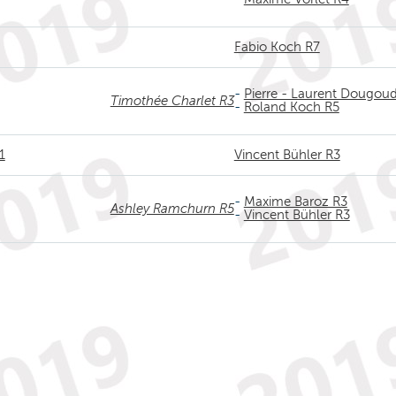
Fabio Koch R7
-
Pierre - Laurent Dougou
Timothée Charlet R3
-
Roland Koch R5
1
Vincent Bühler R3
-
Maxime Baroz R3
Ashley Ramchurn R5
-
Vincent Bühler R3