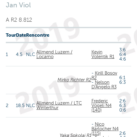
Jan Viol
A R2 8.812
Tour
Date
Rencontre
3:6
Allmend Luzern /
Kevin
1
4.5
NLC
6:4
Locarno
Volentik R1
4:6
-
Kirill Bosov
R2
6:1
Mirko Richter R2
-
Nelson
6:3
D'Angelo R3
Frederic
2:6
Allmend Luzern / LTC
2
18.5
NLC
Vögeli N4
6:3
Winterthur
(140)
0:6
-
Nico
Bärlocher N4
(115)
2:6
Yaka Sokolaj R1