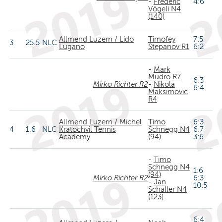
-
Frederic
4:6
Vögeli N4
(140)
Allmend Luzern / Lido
Timofey
7:5
3
25.5
NLC
Lugano
Stepanov R1
6:2
-
Mark
Mudro R7
6:3
Mirko Richter R2
-
Nikola
6:4
Maksimovic
R4
Allmend Luzern / Michel
Timo
6:3
4
1.6
NLC
Kratochvil Tennis
Schnegg N4
6:7
Academy
(94)
3:6
-
Timo
Schnegg N4
1:6
(94)
Mirko Richter R2
6:3
-
Jan
10:5
Schaller N4
(123)
6:4