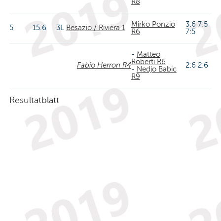
R8
Mirko Ponzio
3:6 7:5
5
15.6
3L
Besazio / Riviera 1
R6
7:5
-
Matteo
Roberti R6
Fabio Herron R4
2:6 2:6
-
Nedjo Babic
R9
Resultatblatt