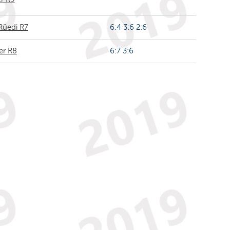
Rüedi R7
6:4 3:6 2:6
er R8
6:7 3:6