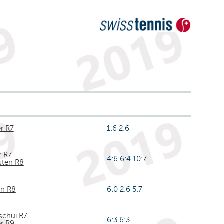
r R7
1:6 2:6
r R7
4:6 6:4 10:7
sten R8
en R8
6:0 2:6 5:7
schui R7
6:3 6:3
r R9