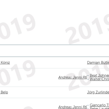
 Köniz
Damian Bütle
-
Beat Johne
Andreas Jenni R6
-
Walter Chri
 Belp
Jörg Zurlind
-
Giancarlo T
Andreas Jenni R6
-
Peter Laupe