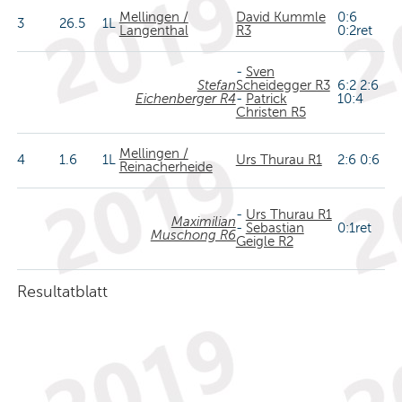
Mellingen /
David Kummle
0:6
3
26.5
1L
Langenthal
R3
0:2ret
-
Sven
Stefan
Scheidegger R3
6:2 2:6
Eichenberger R4
-
Patrick
10:4
Christen R5
Mellingen /
4
1.6
1L
Urs Thurau R1
2:6 0:6
Reinacherheide
-
Urs Thurau R1
Maximilian
-
Sebastian
0:1ret
Muschong R6
Geigle R2
Resultatblatt