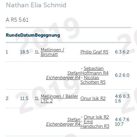
Nathan Elia Schmid
A R5 5.61
Runde
Datum
Begegnung
Mellingen /
1
18.5
1L
Philip Graf R5
6:3 6:2
Birsmatt
-
Sebastian
Stefan
Hoffmann R4
6:2 6:0
Eichenberger R4
-
Nicolas
Schotten R5
Mellingen / Basler
4:6 6:3
2
11.5
1L
Onur Isik R2
LTC 2
1:6
-
Onur Isik R2
Stefan
4:6 7:6
-
Emil
Eichenberger R4
10:7
Handschin R3