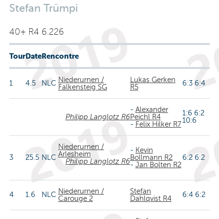
Stefan Trümpi
40+ R4 6.226
Tour
Date
Rencontre
Niederurnen /
Lukas Gerken
1
4.5
NLC
6:3 6:4
Falkensteig SG
R5
-
Alexander
1:6 6:2
Philipp Langlotz R6
Peichl R4
10:6
-
Felix Hilker R7
Niederurnen /
-
Kevin
Arlesheim
3
25.5
NLC
Bollmann R2
6:2 6:2
Philipp Langlotz R6
-
Jan Bolten R2
Niederurnen /
Stefan
4
1.6
NLC
6:4 6:2
Carouge 2
Dahlqvist R4