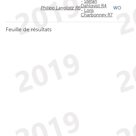
-
Stefan
Dahlqvist R4
Philipp Langlotz R6
WO
-
Loris
Charbonney R7
Feuille de résultats