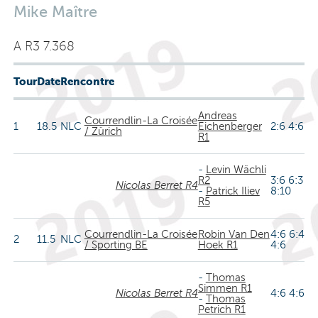
Mike Maître
A R3 7.368
Tour
Date
Rencontre
Andreas
Courrendlin-La Croisée
1
18.5
NLC
Eichenberger
2:6 4:6
/ Zürich
R1
-
Levin Wächli
R2
3:6 6:3
Nicolas Berret R4
-
Patrick Iliev
8:10
R5
Courrendlin-La Croisée
Robin Van Den
4:6 6:4
2
11.5
NLC
/ Sporting BE
Hoek R1
4:6
-
Thomas
Simmen R1
Nicolas Berret R4
4:6 4:6
-
Thomas
Petrich R1