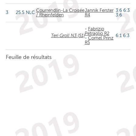
Courrendlin-La Croisée
Jannik Ferster
3:6 6:3
3
25.5
NLC
/ Rheinfelden
R4
3:6
-
Fabrizio
Petraglio R2
Teri Groll N3 (51)
6:1 6:3
-
Cornel Prinz
R5
Feuille de résultats