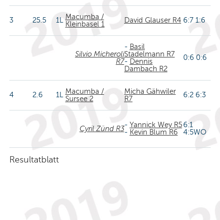
Macumba /
3
25.5
1L
David Glauser R4
6:7 1:6
Kleinbasel 1
-
Basil
Silvio Micheroli
Stadelmann R7
0:6 0:6
R7
-
Dennis
Dambach R2
Macumba /
Micha Gähwiler
4
2.6
1L
6:2 6:3
Sursee 2
R7
-
Yannick Wey R5
6:1
Cyril Zünd R3
-
Kevin Blum R6
4:5WO
Resultatblatt