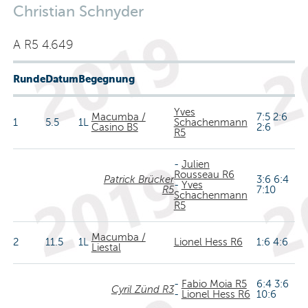
Christian Schnyder
A R5 4.649
Runde
Datum
Begegnung
Yves
Macumba /
7:5 2:6
1
5.5
1L
Schachenmann
Casino BS
2:6
R5
-
Julien
Rousseau R6
Patrick Brücker
3:6 6:4
-
Yves
R5
7:10
Schachenmann
R5
Macumba /
2
11.5
1L
Lionel Hess R6
1:6 4:6
Liestal
-
Fabio Moia R5
6:4 3:6
Cyril Zünd R3
-
Lionel Hess R6
10:6