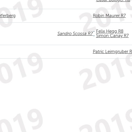
rferberg
Robin Maurer R7
-
Felix Hegg R8
Sandro Scossa R7
-
Simon Canay R7
Patric Leimgruber 