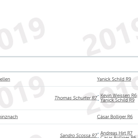
ellen
Yanick Schild R9
-
Kevin Weissen R6
Thomas Schurter R7
-
Yanick Schild R9
chinznach
Cäsar Bolliger R6
-
Andreas Hirt R7
Sandro Scossa R7
-
Cäsar Bolliger R6