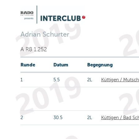
Adrian Schurter
A R8 1.252
Runde
Datum
Begegnung
1
5.5
2L
Küttigen / Mutsch
2
30.5
2L
Küttigen / Bad S