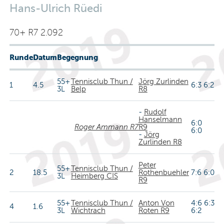
Hans-Ulrich Rüedi
70+ R7 2.092
Runde
Datum
Begegnung
55+
Tennisclub Thun /
Jörg Zurlinden
1
4.5
6:3 6:2
3L
Belp
R8
-
Rudolf
Hanselmann
6:0
Roger Ammann R7
R9
6:0
-
Jörg
Zurlinden R8
Peter
55+
Tennisclub Thun /
2
18.5
Rothenbuehler
7:6 6:0
3L
Heimberg CIS
R9
55+
Tennisclub Thun /
Anton Von
4:6 6:3
4
1.6
3L
Wichtrach
Roten R9
6:2