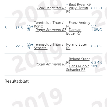
-
Beat Ryser R9
Felix Bangerter R7
-
Willy Liechti
6:0 6:1
R9
Tennisclub Thun /
-
Franz Andrey
55+
Köniz
R6
5:7
5
16.6
3L
Roger Ammann R7
-
Damian
1:0WO
Bütler R7
55+
Tennisclub Thun /
Roland Suter
6
22.6
6:2 6:2
3L
Sensetal
R9
-
Roland Suter
R9
6:2 4:6
Roger Ammann R7
-
Hans Rudolf
10:6
Schaefer R8
Resultatblatt