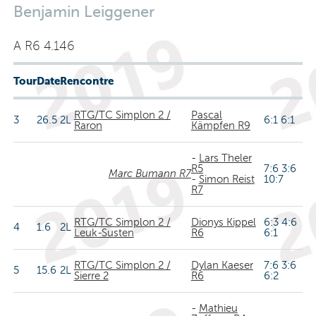
Benjamin Leiggener
A R6 4.146
Tour
Date
Rencontre
RTG/TC Simplon 2 /
Pascal
3
26.5
2L
6:1 6:1
Raron
Kämpfen R9
-
Lars Theler
R5
7:6 3:6
Marc Bumann R7
-
Simon Reist
10:7
R7
RTG/TC Simplon 2 /
Dionys Kippel
6:3 4:6
4
1.6
2L
Leuk-Susten
R6
6:1
RTG/TC Simplon 2 /
Dylan Kaeser
7:6 3:6
5
15.6
2L
Sierre 2
R6
6:2
-
Mathieu