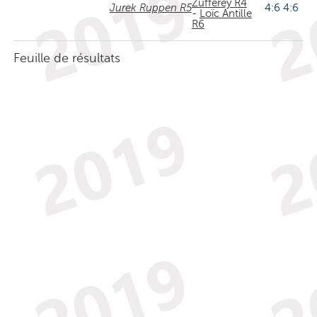
Zufferey R4
Jurek Ruppen R5
4:6 4:6
-
Loïc Antille
R6
Feuille de résultats