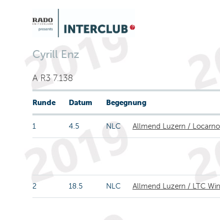
Cyrill Enz
A R3 7.138
Runde
Datum
Begegnung
1
4.5
NLC
Allmend Luzern / Locarno
2
18.5
NLC
Allmend Luzern / LTC Win