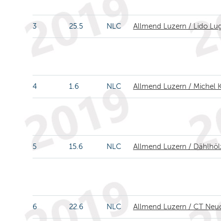
3
25.5
NLC
Allmend Luzern / Lido Lu
4
1.6
NLC
Allmend Luzern / Michel 
5
15.6
NLC
Allmend Luzern / Dählhölz
6
22.6
NLC
Allmend Luzern / CT Neu