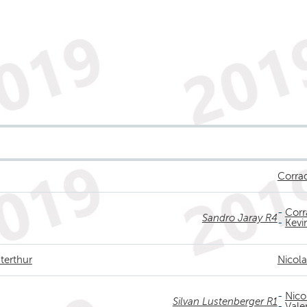
Corrad
-
Corr
Sandro Jaray R4
-
Kevi
terthur
Nicola
-
Nico
Silvan Lustenberger R1
-
Vale