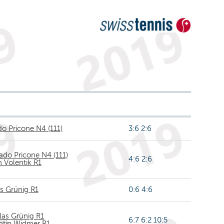
o Pricone N4 (111)
3:6 2:6
ado Pricone N4 (111)
4:6 2:6
n Volentik R1
s Grünig R1
0:6 4:6
las Grünig R1
6:7 6:2 10:5
ntin Widmer R1