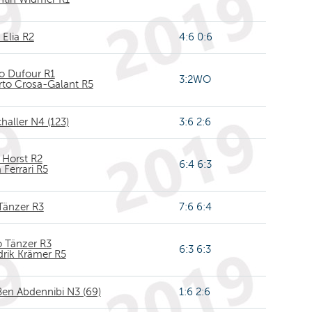
Elia R2
4:6 0:6
ro Dufour R1
3:2WO
rto Crosa-Galant R5
haller N4 (123)
3:6 2:6
 Horst R2
6:4 6:3
 Ferrari R5
Tänzer R3
7:6 6:4
 Tänzer R3
6:3 6:3
rik Krämer R5
Ben Abdennibi N3 (69)
1:6 2:6