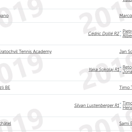
gano
Marco 
-
Piet
Cédric Dollé R2
-
Albe
Kratochvil Tennis Academy
Jan Sc
-
Reto
Yaka Sokolaj R1
-
Jona
li BE
Timo 
-
Timo
Silvan Lustenberger R1
-
Hend
châtel
Sami 