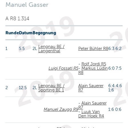
Manuel Gasser
A R8 1.314
Runde
Datum
Begegnung
Lengnau BE /
1
5.5
2L
Peter Bühler R8
6:3 6:2
Langenthal
-
Rolf Jordi R5
Luigi Fossati R5
-
Markus Lüdin
6:0 7:5
R8
Lengnau BE /
Alain Sauerer
6:4 4:6
2
12.5
2L
Sporting BE 1
R7
1:6
-
Alain Sauerer
R7
Manuel Zaugg R9
1:6 0:6
-
Luuk Van
Den Hoek R4