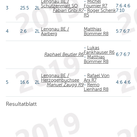
Lengnau BE /
-
Michel
Schützenmatt SO
Fournier R7
7:6 4:6
3
25.5
2L
Fabian Gribi R7
-
Roger Schenk
7:10
R5
Lengnau BE /
Matthias
4
2.6
2L
5:7 6:7
Aarberg
Bommer R8
-
Lukas
Fankhauser R6
Raphael Beutler R6
6:7 6:7
-
Matthias
Bommer R8
Lengnau BE /
-
Rafael Von
Herzogenbuchsee
Arx R7
5
16.6
2L
4:6 4:6
Manuel Zaugg R9
-
Remo
Lienhard R8
Resultatblatt