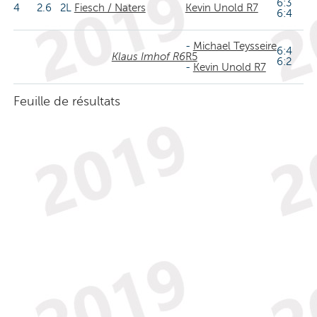
6:3
4
2.6
2L
Fiesch / Naters
Kevin Unold R7
6:4
-
Michael Teysseire
6:4
Klaus Imhof R6
R5
6:2
-
Kevin Unold R7
Feuille de résultats