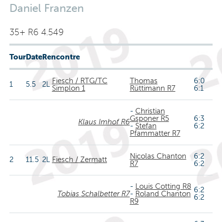
Daniel Franzen
35+ R6 4.549
Tour
Date
Rencontre
Fiesch / RTG/TC
Thomas
6:0
1
5.5
2L
Simplon 1
Rüttimann R7
6:1
-
Christian
Gsponer R5
6:3
Klaus Imhof R6
-
Stefan
6:2
Pfammatter R7
Nicolas Chanton
6:2
2
11.5
2L
Fiesch / Zermatt
R7
6:2
-
Louis Cotting R8
6:2
Tobias Schalbetter R7
-
Roland Chanton
6:2
R9