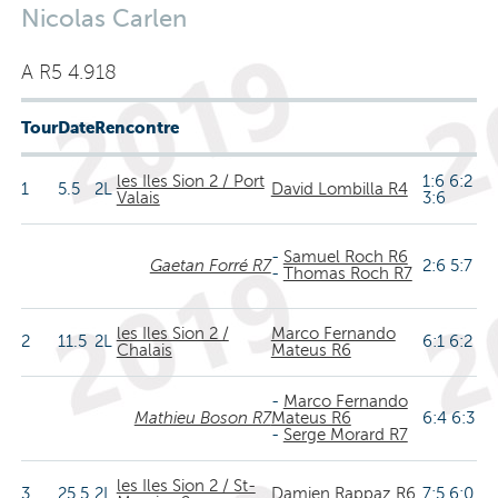
Nicolas Carlen
A R5 4.918
Tour
Date
Rencontre
les Iles Sion 2 / Port
1:6 6:2
1
5.5
2L
David Lombilla R4
Valais
3:6
-
Samuel Roch R6
Gaetan Forré R7
2:6 5:7
-
Thomas Roch R7
les Iles Sion 2 /
Marco Fernando
2
11.5
2L
6:1 6:2
Chalais
Mateus R6
-
Marco Fernando
Mathieu Boson R7
Mateus R6
6:4 6:3
-
Serge Morard R7
les Iles Sion 2 / St-
3
25.5
2L
Damien Rappaz R6
7:5 6:0