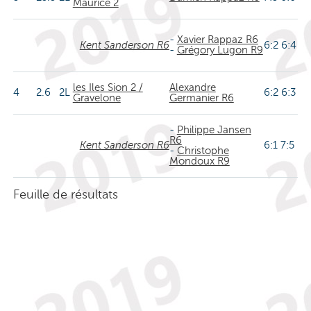
Maurice 2
-
Xavier Rappaz R6
Kent Sanderson R6
6:2 6:4
-
Grégory Lugon R9
les Iles Sion 2 /
Alexandre
4
2.6
2L
6:2 6:3
Gravelone
Germanier R6
-
Philippe Jansen
R6
Kent Sanderson R6
6:1 7:5
-
Christophe
Mondoux R9
Feuille de résultats