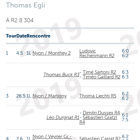
Thomas Egli
A R2 8.304
Tour
Date
Rencontre
Ludovic
6:0
1
4.5
1L
Nyon / Monthey 2
Rechenmann R2
6:2
-
Timé Sartoni R2
6:3
Thomas Buck R3
-
Timéo Gaillard R2
6:3
6:2
3
26.5
1L
Nyon / Martigny
Thoma Liechti R5
6:2
-
Dimitri Dussex R4
6:1
Léo Durgnat R1
-
Sébastien Gratzl
7:5
R4
Nyon / Veyrier Gr.-
6:2
4
2.6
1L
Sébastien Carrat R2