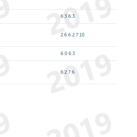
6:3 6:3
2:6 6:2 7:10
6:0 6:3
6:2 7:6