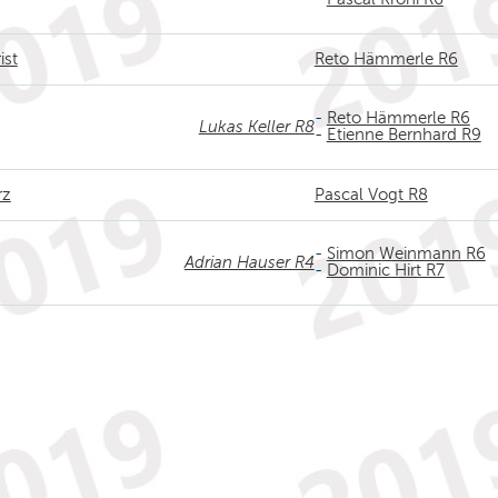
ist
Reto Hämmerle R6
-
Reto Hämmerle R6
Lukas Keller R8
-
Etienne Bernhard R9
rz
Pascal Vogt R8
-
Simon Weinmann R6
Adrian Hauser R4
-
Dominic Hirt R7