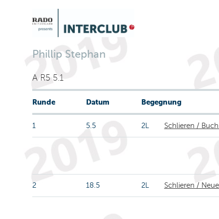
Phillip Stephan
A R5 5.1
Runde
Datum
Begegnung
1
5.5
2L
Schlieren / Buch
2
18.5
2L
Schlieren / Neu