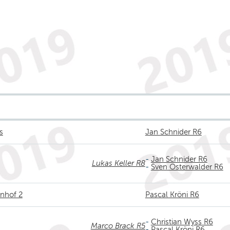
s
Jan Schnider R6
-
Jan Schnider R6
Lukas Keller R8
-
Sven Osterwalder R6
enhof 2
Pascal Kröni R6
-
Christian Wyss R6
Marco Brack R5
-
Pascal Kröni R6