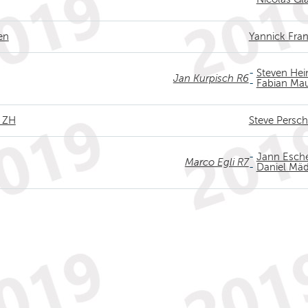
en
Yannick Fra
-
Steven Hei
Jan Kurpisch R6
-
Fabian Mau
k ZH
Steve Persc
-
Jann Esche
Marco Egli R7
-
Daniel Mäd