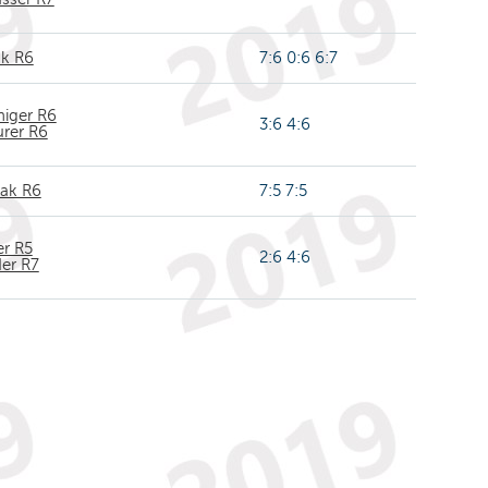
nk R6
7:6 0:6 6:7
niger R6
3:6 4:6
rer R6
hak R6
7:5 7:5
r R5
2:6 4:6
er R7