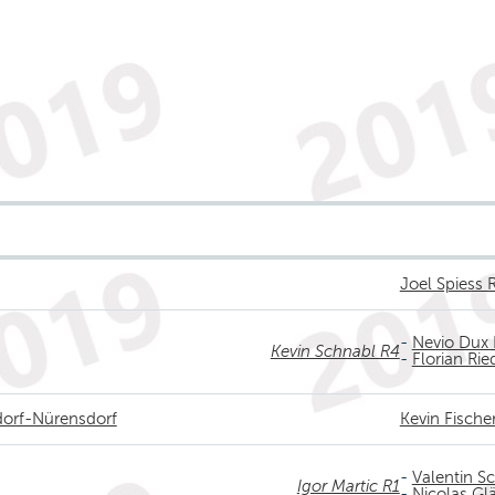
Joel Spiess 
-
Nevio Dux 
Kevin Schnabl R4
-
Florian Rie
dorf-Nürensdorf
Kevin Fische
-
Valentin 
Igor Martic R1
-
Nicolas Gl