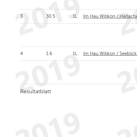
3
30.5
1L
Im Hau Witikon / Harlach
4
1.6
1L
Im Hau Witikon / Seeblic
Resultatblatt