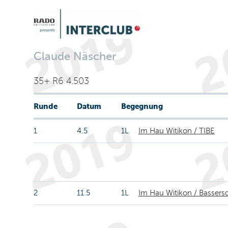
Claude Näscher
35+ R6 4.503
Runde
Datum
Begegnung
1
4.5
1L
Im Hau Witikon / TIBE
2
11.5
1L
Im Hau Witikon / Bassers