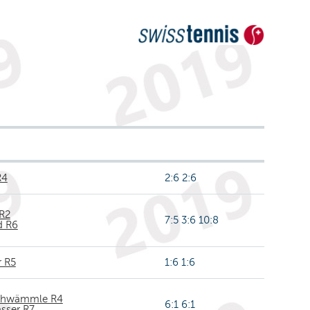
R4
2:6 2:6
R2
7:5 3:6 10:8
d R6
r R5
1:6 1:6
Schwämmle R4
6:1 6:1
ässer R7