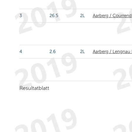
3
26.5
2L
Aarberg / Courrend
4
2.6
2L
Aarberg / Lengnau
Resultatblatt