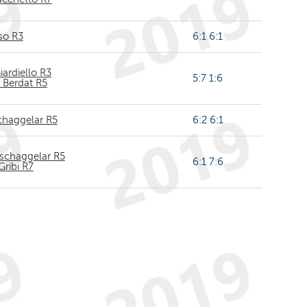
so R3
6:1 6:1
iardiello R3
5:7 1:6
 Berdat R5
chaggelar R5
6:2 6:1
Tschaggelar R5
6:1 7:6
Gribi R7