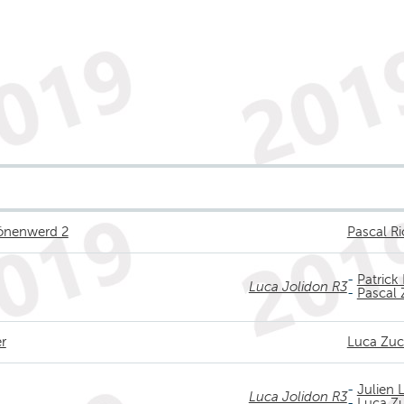
hönenwerd 2
Pascal R
-
Patrick
Luca Jolidon R3
-
Pascal 
er
Luca Zuc
-
Julien 
Luca Jolidon R3
-
Luca Z