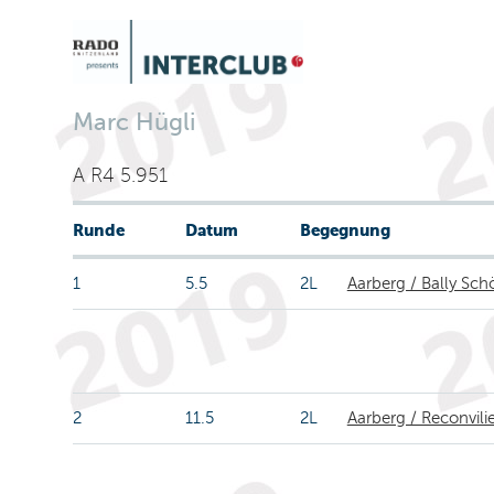
Marc Hügli
A R4 5.951
Runde
Datum
Begegnung
1
5.5
2L
Aarberg / Bally Sc
2
11.5
2L
Aarberg / Reconvili