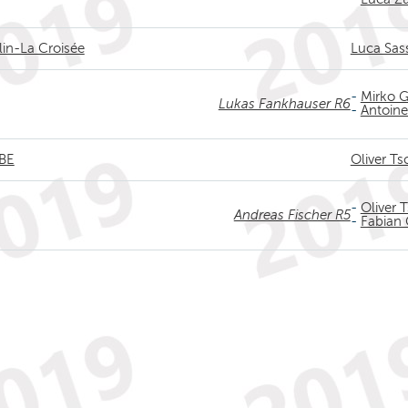
lin-La Croisée
Luca Sas
-
Mirko G
Lukas Fankhauser R6
-
Antoine
 BE
Oliver Ts
-
Oliver 
Andreas Fischer R5
-
Fabian 