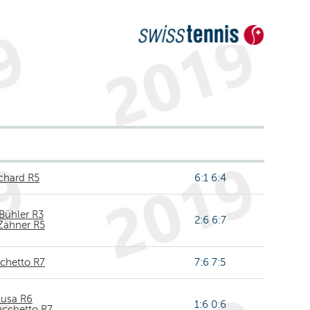
ichard R5
6:1 6:4
 Bühler R3
2:6 6:7
Zähner R5
chetto R7
7:6 7:5
Lusa R6
1:6 0:6
ucchetto R7