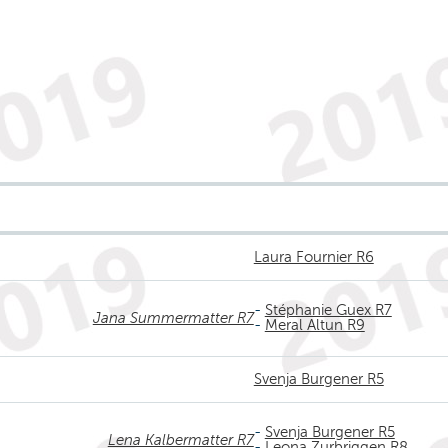
Laura Fournier R6
-
Stéphanie Guex R7
Jana Summermatter R7
-
Meral Altun R9
Svenja Burgener R5
-
Svenja Burgener R5
Lena Kalbermatter R7
-
Leona Zurbriggen R8