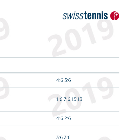
4:6 3:6
1:6 7:6 15:13
4:6 2:6
3:6 3:6