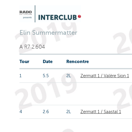
Elin Summermatter
A R7 2.604
Tour
Date
Rencontre
1
5.5
2L
Zermatt 1 / Valère Sion 1
4
2.6
2L
Zermatt 1 / Saastal 1