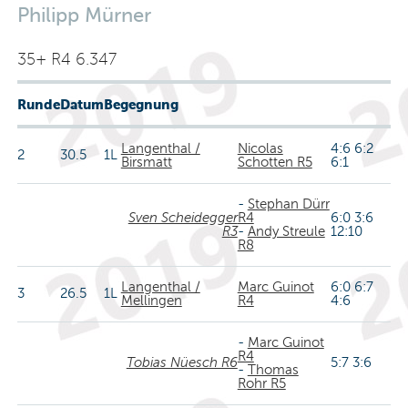
Philipp Mürner
35+ R4 6.347
Runde
Datum
Begegnung
Langenthal /
Nicolas
4:6 6:2
2
30.5
1L
Birsmatt
Schotten R5
6:1
-
Stephan Dürr
Sven Scheidegger
R4
6:0 3:6
R3
-
Andy Streule
12:10
R8
Langenthal /
Marc Guinot
6:0 6:7
3
26.5
1L
Mellingen
R4
4:6
-
Marc Guinot
R4
Tobias Nüesch R6
5:7 3:6
-
Thomas
Rohr R5