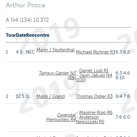
Arthur Proca
A N4 (134) 10.372
Tour
Date
Rencontre
Marin / Teufenthal
1
4.5
NLC
Michael Richner R3
6:3 6:2
-
Daniel Lüdi R1
Tanguy Genier N3
6:3 4:6
-
Jasin Jakupi N4
(56)
8:10
(100)
2
12.5
1L
Marin / Gland
Thomas Didier R3
6:4 7:6
-
Maxime Roig R6
Gwendal
-
Anderson
7:6 6:0
Piemontesi R4
Negozzeki R5