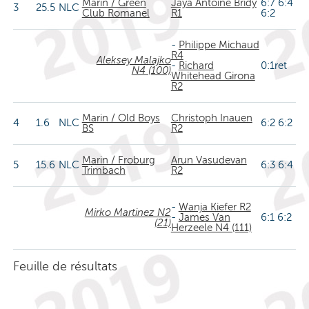
Marin / Green
Jaya Antoine Bridy
6:7 6:4
3
25.5
NLC
Club Romanel
R1
6:2
-
Philippe Michaud
R4
Aleksey Malajko
-
Richard
0:1ret
N4 (100)
Whitehead Girona
R2
Marin / Old Boys
Christoph Inauen
4
1.6
NLC
6:2 6:2
BS
R2
Marin / Froburg
Arun Vasudevan
5
15.6
NLC
6:3 6:4
Trimbach
R2
-
Wanja Kiefer R2
Mirko Martinez N2
-
James Van
6:1 6:2
(21)
Herzeele N4 (111)
Feuille de résultats