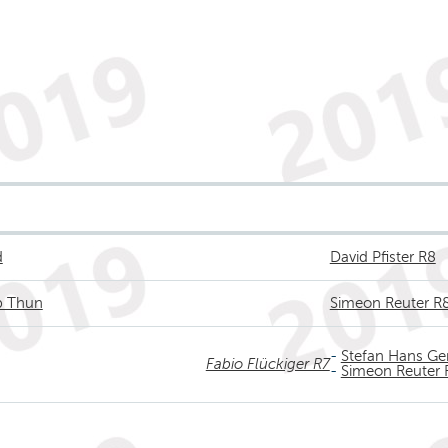
d
David Pfister R8
b Thun
Simeon Reuter R
-
Stefan Hans Ge
Fabio Flückiger R7
-
Simeon Reuter 