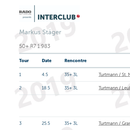
Markus Stäger
50+ R7 1.983
Tour
Date
Rencontre
1
4.5
35+ 3L
Turtmann / St. 
2
18.5
35+ 3L
Turtmann / Leu
3
25.5
35+ 3L
Turtmann / Gra