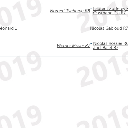
-
Laurent Zufferey 
Norbert Tscherrig R8
-
Ousmane Dia R7
Léonard 1
Nicolas Gabioud R7
-
Nicolas Rossier R
Werner Moser R7
-
Joel Balet R7