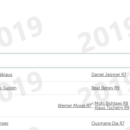
Niklaus
Daniel Jeiziner R7
k-Susten
Beat Beney R9
-
Mohi Bishtawi R8
Werner Moser R7
-
Klaus Tscherry R9
nges
Ousmane Dia R7