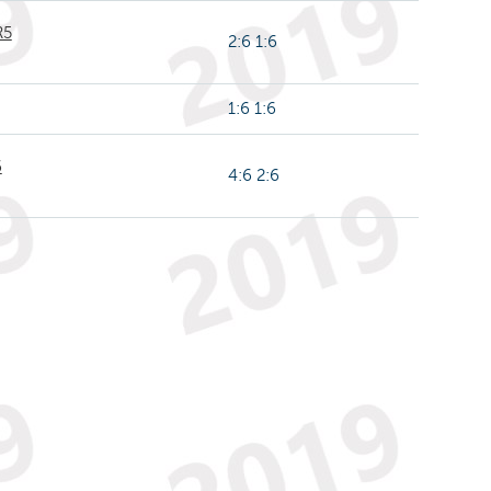
R5
2:6 1:6
1:6 1:6
6
4:6 2:6