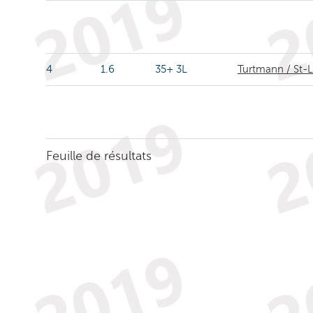
4
1.6
35+ 3L
Turtmann / St-
Feuille de résultats