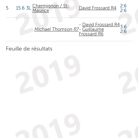
Chermignon / St-
2:6
5
15.6
3L
David Frossard R4
Maurice
2:6
-
David Frossard R4
3:6
Michael Thomson R7
-
Guillaume
2:6
Frossard R6
Feuille de résultats