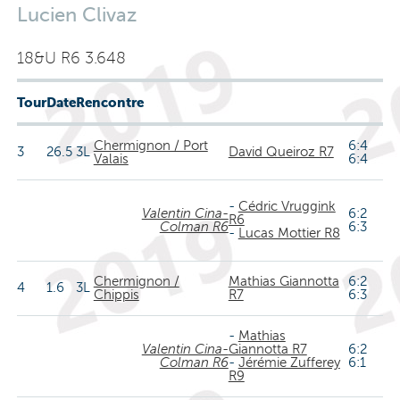
Lucien Clivaz
18&U R6 3.648
Tour
Date
Rencontre
Chermignon / Port
6:4
3
26.5
3L
David Queiroz R7
Valais
6:4
-
Cédric Vruggink
Valentin Cina-
6:2
R6
Colman R6
6:3
-
Lucas Mottier R8
Chermignon /
Mathias Giannotta
6:2
4
1.6
3L
Chippis
R7
6:3
-
Mathias
Valentin Cina-
Giannotta R7
6:2
Colman R6
-
Jérémie Zufferey
6:1
R9