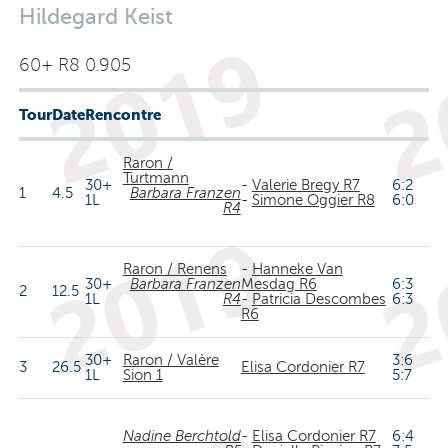
Hildegard Keist
60+ R8 0.905
Tour
Date
Rencontre
Raron /
Turtmann
30+
-
Valerie Bregy R7
6:2
1
4.5
Barbara Franzen
1L
-
Simone Oggier R8
6:0
R4
Raron / Renens
-
Hanneke Van
30+
Barbara Franzen
Mesdag R6
6:3
2
12.5
1L
R4
-
Patricia Descombes
6:3
R6
30+
Raron / Valère
3:6
3
26.5
Elisa Cordonier R7
1L
Sion 1
5:7
Nadine Berchtold
-
Elisa Cordonier R7
6:4