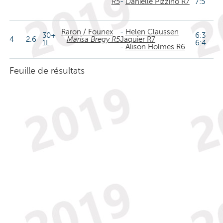
R5
-
Danielle Pizzino R7
7:5
Raron / Founex
-
Helen Claussen
30+
6:3
4
2.6
Marisa Bregy R5
Jaquier R7
1L
6:4
-
Alison Holmes R6
Feuille de résultats